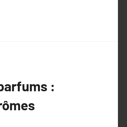
 parfums :
arômes