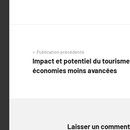
Navigation
Publication précédente
Impact et potentiel du tourisme
de
économies moins avancées
l’article
Laisser un comment