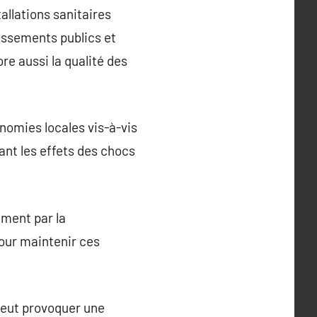
allations sanitaires
issements publics et
e aussi la qualité des
nomies locales vis-à-vis
ant les effets des chocs
ment par la
pour maintenir ces
 peut provoquer une