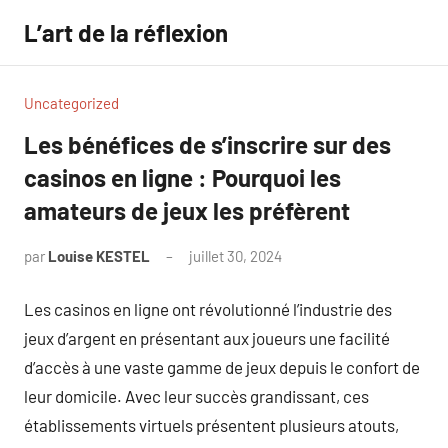
Aller
L’art de la réflexion
au
contenu
Uncategorized
Les bénéfices de s’inscrire sur des
casinos en ligne : Pourquoi les
amateurs de jeux les préfèrent
par
Louise KESTEL
juillet 30, 2024
Aucun
commentaire
Les casinos en ligne ont révolutionné l’industrie des
jeux d’argent en présentant aux joueurs une facilité
d’accès à une vaste gamme de jeux depuis le confort de
leur domicile. Avec leur succès grandissant, ces
établissements virtuels présentent plusieurs atouts,