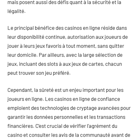
mais posent aussi des défis quant à la sécurité et la
légalité.
Le principal bénéfice des casinos en ligne réside dans
leur disponibilité continue, autorisation aux joueurs de
jouer à leurs jeux favoris à tout moment, sans quitter
leur domicile. Par ailleurs, avec la large sélection de
jeux, incluant des slots à aux jeux de cartes, chacun
peut trouver son jeu préféré.
Cependant, la sûreté est un enjeu important pour les
joueurs en ligne. Les casinos en ligne de confiance
emploient des technologies de cryptage avancées pour
garantir les données personnelles et les transactions
financières. C’est crucial de vérifier l’agrément du
casino et consulter les avis de la communauté avant de