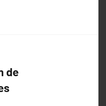
n de
es