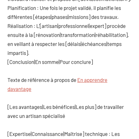
Planification : Une fois le projet validé, il planifie les
différentes [étapes|phases|missions] des travaux.
Réalisation : L'[artisan|professionnel|expert] procède
ensuite à la [rénovation|transformation|réhabilitation],
en veillant à respecter les [délais|échéances|temps
impartis].
[Conclusion|En somme|Pour conclure]
Texte de référence à propos de
En apprendre
davantage
[Les avantages|Les bénéfices|Les plus] de travailler
avec un artisan spécialisé
[Expertise|Connaissance|Maîtrise] technique : Les