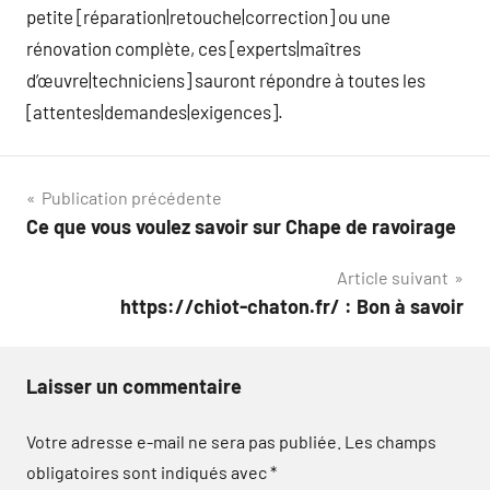
petite [réparation|retouche|correction] ou une
rénovation complète, ces [experts|maîtres
d’œuvre|techniciens] sauront répondre à toutes les
[attentes|demandes|exigences].
Navigation
Publication précédente
Ce que vous voulez savoir sur Chape de ravoirage
de
Article suivant
l’article
https://chiot-chaton.fr/ : Bon à savoir
Laisser un commentaire
Votre adresse e-mail ne sera pas publiée.
Les champs
obligatoires sont indiqués avec
*