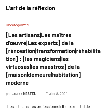
Aller
L’art de la réflexion
au
contenu
Uncategorized
[Les artisans|Les maîtres
d’œuvre|Les experts] de la
[rénovation|transformation|réhabilita
tion] : [les magiciens|les
virtuoses|les maestros] de la
[maison|demeure|habitation]
moderne
par
Louise KESTEL
février 8, 2024
Aucun
commentaire
[Les artisans|Les professionnels|Les experts] de