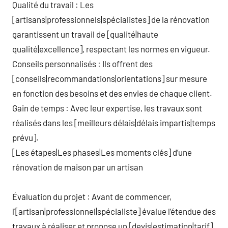
Qualité du travail : Les
[artisans|professionnels|spécialistes] de la rénovation
garantissent un travail de [qualité|haute
qualité|excellence], respectant les normes en vigueur.
Conseils personnalisés : Ils offrent des
[conseils|recommandations|orientations] sur mesure
en fonction des besoins et des envies de chaque client.
Gain de temps : Avec leur expertise, les travaux sont
réalisés dans les [meilleurs délais|délais impartis|temps
prévu].
[Les étapes|Les phases|Les moments clés] d’une
rénovation de maison par un artisan
Évaluation du projet : Avant de commencer,
l'[artisan|professionnel|spécialiste] évalue l’étendue des
travaux à réaliser et propose un [devis|estimation|tarif].