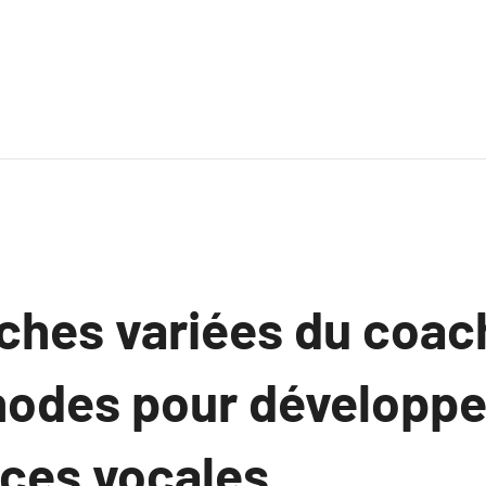
ches variées du coac
hodes pour développe
es vocales.