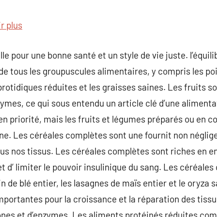
commentaire
r plus
lle pour une bonne santé et un style de vie juste. l’équil
de tous les groupuscules alimentaires, y compris les poir
otidiques réduites et les graisses saines. Les fruits so
mes, ce qui sous entendu un article clé d’une alimenta
 en priorité, mais les fruits et légumes préparés ou en 
ne. Les céréales complètes sont une fournit non néglige
tous nos tissus. Les céréales complètes sont riches en e
t d’ limiter le pouvoir insulinique du sang. Les céréale
de blé entier, les lasagnes de maïs entier et le oryza s
mportantes pour la croissance et la réparation des tis
ones et d’enzymes. Les aliments protéinés réduites com