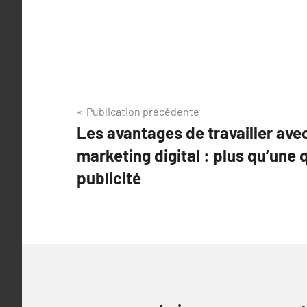
Navigation
Publication précédente
Les avantages de travailler av
de
marketing digital : plus qu’une 
l’article
publicité