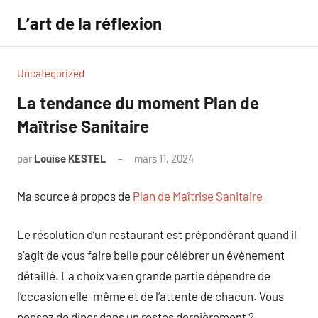
Aller
L’art de la réflexion
au
contenu
Uncategorized
La tendance du moment Plan de
Maîtrise Sanitaire
par
Louise KESTEL
mars 11, 2024
Aucun
commentaire
Ma source à propos de
Plan de Maîtrise Sanitaire
Le résolution d’un restaurant est prépondérant quand il
s’agit de vous faire belle pour célébrer un évènement
détaillé. La choix va en grande partie dépendre de
l’occasion elle-même et de l’attente de chacun. Vous
pensez de diner dans un restos dernièrement ?