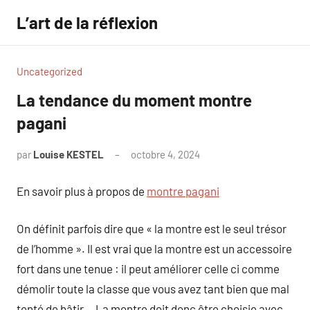
Aller
L’art de la réflexion
au
contenu
Uncategorized
La tendance du moment montre
pagani
par
Louise KESTEL
octobre 4, 2024
Aucun
commentaire
En savoir plus à propos de
montre pagani
On définit parfois dire que « la montre est le seul trésor
de l’homme ». Il est vrai que la montre est un accessoire
fort dans une tenue : il peut améliorer celle ci comme
démolir toute la classe que vous avez tant bien que mal
tenté de bâtir… La montre doit donc être choisie avec