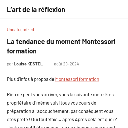
Aller
L’art de la réflexion
au
contenu
Uncategorized
La tendance du moment Montessori
formation
par
Louise KESTEL
août 28, 2024
Aucun
commentaire
Plus d’infos à propos de
Montessori formation
Rien ne peut vous arriver, vous la suivante mère êtes
propriétaire d’ même suivi tous vos cours de
préparation à l’accouchement, par conséquent vous
êtes prête ! Oui toutefois… après Après cela est quoi ?
Juste un petit être venant, ca ne changera pas grand