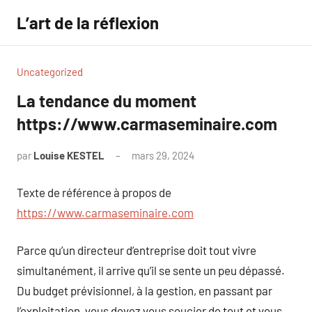
Aller
L’art de la réflexion
au
contenu
Uncategorized
La tendance du moment
https://www.carmaseminaire.com
par
Louise KESTEL
mars 29, 2024
Aucun
commentaire
Texte de référence à propos de
https://www.carmaseminaire.com
Parce qu’un directeur d’entreprise doit tout vivre
simultanément, il arrive qu’il se sente un peu dépassé.
Du budget prévisionnel, à la gestion, en passant par
l’exploitation, vous devez vous soucier de tout et vous