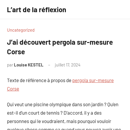
Aller
L’art de la réflexion
au
contenu
Uncategorized
J’ai découvert pergola sur-mesure
Corse
par
Louise KESTEL
juillet 17, 2024
Aucun
commentaire
Texte de référence à propos de
pergola sur-mesure
Corse
Qui veut une piscine olympique dans son jardin ? Qu’en
est-il d’un court de tennis ? D’accord, il y a des
personnes qui le voudraient, mais pourquoi vouloir
quelque chose comme ça quand vous pouvez avoir une