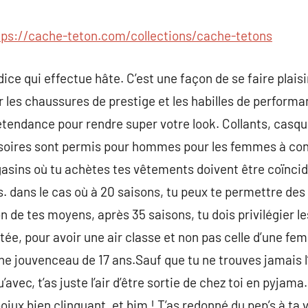
commentaire
tps://cache-teton.com/collections/cache-tetons
dice qui effectue hâte. C’est une façon de se faire plaisir
ir les chaussures de prestige et les habilles de perform
etendance pour rendre super votre look. Collants, casqu
oires sont permis pour hommes pour les femmes à con
asins où tu achètes tes vêtements doivent être coïncid
. dans le cas où à 20 saisons, tu peux te permettre de
 de tes moyens, après 35 saisons, tu dois privilégier le
tée, pour avoir une air classe et non pas celle d’une fe
e jouvenceau de 17 ans.Sauf que tu ne trouves jamais l
’avec, t’as juste l’air d’être sortie de chez toi en pyjama
bojux bien clinquant, et bim ! T’as redonné du pep’s à ta vi