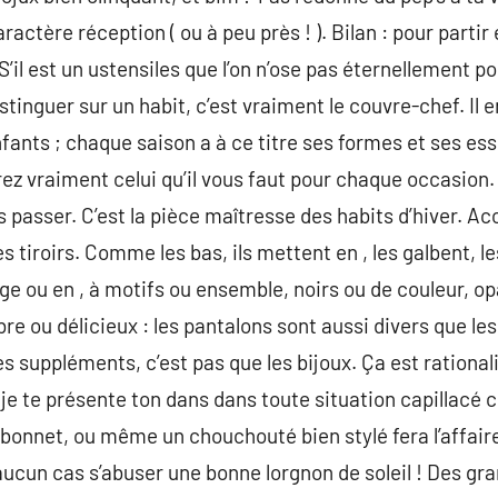
ractère réception ( ou à peu près ! ). Bilan : pour parti
S’il est un ustensiles que l’on n’ose pas éternellement po
stinguer sur un habit, c’est vraiment le couvre-chef. Il e
enfants ; chaque saison a à ce titre ses formes et ses ess
ez vraiment celui qu’il vous faut pour chaque occasion.
s passer. C’est la pièce maîtresse des habits d’hiver. 
s tiroirs. Comme les bas, ils mettent en , les galbent, les
age ou en , à motifs ou ensemble, noirs ou de couleur, o
re ou délicieux : les pantalons sont aussi divers que l
es suppléments, c’est pas que les bijoux. Ça est rational
s je te présente ton dans dans toute situation capillacé c
onnet, ou même un chouchouté bien stylé fera l’affaire !
ucun cas s’abuser une bonne lorgnon de soleil ! Des gr