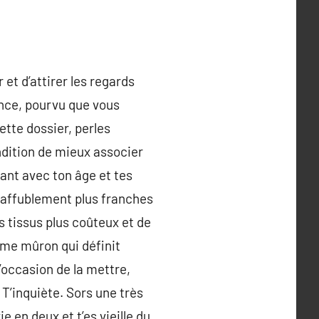
 et d’attirer les regards
ance, pourvu que vous
ette dossier, perles
dition de mieux associer
ant avec ton âge et tes
s affublement plus franches
s tissus plus coûteux et de
mme mûron qui définit
’occasion de la mettre,
. T’inquiète. Sors une très
e en deux et t’es vieille du