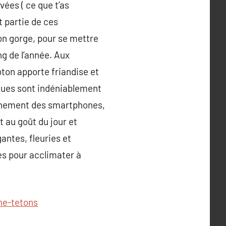
vées ( ce que t’as
t partie de ces
on gorge, pour se mettre
ong de l’année. Aux
oton apporte friandise et
enues sont indéniablement
avènement des smartphones,
t au goût du jour et
antes, fleuries et
es pour acclimater à
he-tetons