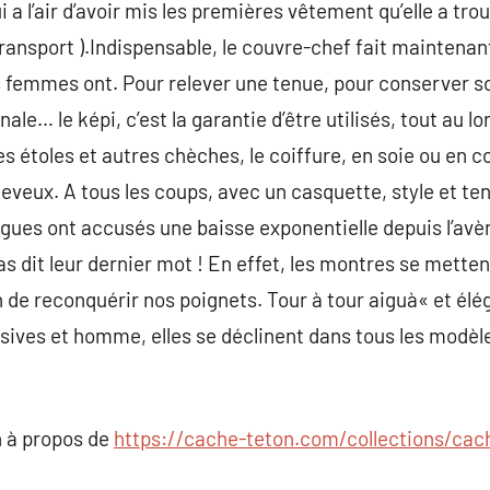
 a l’air d’avoir mis les premières vêtement qu’elle a trou
transport ).Indispensable, le couvre-chef fait maintenan
s femmes ont. Pour relever une tenue, pour conserver s
ale… le képi, c’est la garantie d’être utilisés, tout au l
s étoles et autres chèches, le coiffure, en soie ou en c
heveux. A tous les coups, avec un casquette, style et t
bagues ont accusés une baisse exponentielle depuis l’
s dit leur dernier mot ! En effet, les montres se metten
n de reconquérir nos poignets. Tour à tour aiguà« et élég
sives et homme, elles se déclinent dans tous les modèl
 à propos de
https://cache-teton.com/collections/cac