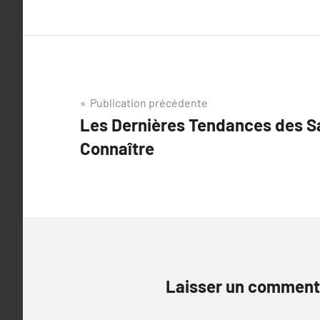
Navigation
Publication précédente
Les Dernières Tendances des Sa
de
Connaître
l’article
Laisser un comment