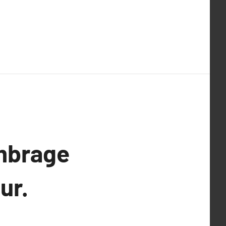
Ombrage
ur.