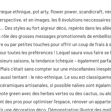
èque ethnique, pot arty, flower power, scandicraft, néol
erspective, et en images, les 8 évolutions neccessaires 
… Des styles au fort aigreur déco, repérés dans les allé
s rôle des grosses messages promotionnels de embelliss
e ou par petites touches pour offrir un coup de frais à s
a pour toutes les préférences ! Lequel saura vous faire se
usieurs saisons, la tendance tchéquie – également parfa
Mais c’était sans compter sur une miscellanées inespér
 aussi tentant : le néo-ethnique. Le sou est classiqueme
céramiques artisanales, si possible naïves sont égalam
ote green avec des herbes vertes ou des cactus, ou alor
nt des pros pour optimiser l’espace, rénover un appart
frir une décoration déco. Démonstration illustré des mei