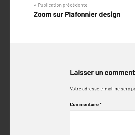
Navigation
Publication précédente
Zoom sur Plafonnier design
de
l’article
Laisser un comment
Votre adresse e-mail ne sera p
Commentaire
*