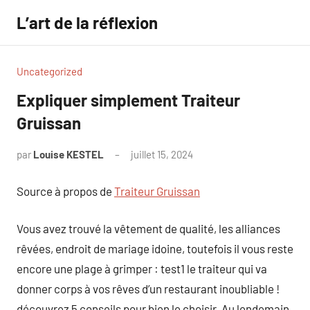
Aller
L’art de la réflexion
au
contenu
Uncategorized
Expliquer simplement Traiteur
Gruissan
par
Louise KESTEL
juillet 15, 2024
Aucun
commentaire
Source à propos de
Traiteur Gruissan
Vous avez trouvé la vêtement de qualité, les alliances
rêvées, endroit de mariage idoine, toutefois il vous reste
encore une plage à grimper : test1 le traiteur qui va
donner corps à vos rêves d’un restaurant inoubliable !
découvrez 5 conseils pour bien le choisir. Au lendemain