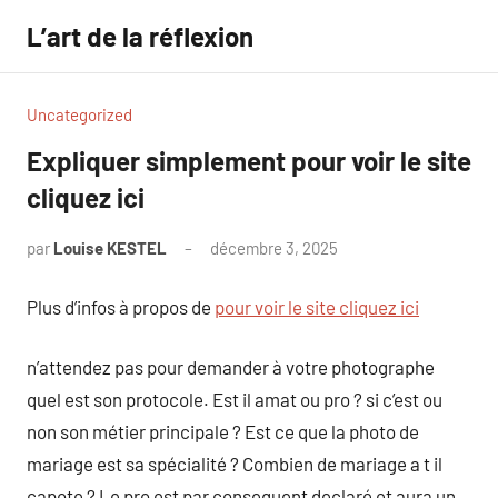
Aller
L’art de la réflexion
au
contenu
Uncategorized
Expliquer simplement pour voir le site
cliquez ici
par
Louise KESTEL
décembre 3, 2025
Aucun
commentaire
Plus d’infos à propos de
pour voir le site cliquez ici
n’attendez pas pour demander à votre photographe
quel est son protocole. Est il amat ou pro ? si c’est ou
non son métier principale ? Est ce que la photo de
mariage est sa spécialité ? Combien de mariage a t il
capote ? Le pro est par consequent declaré et aura un