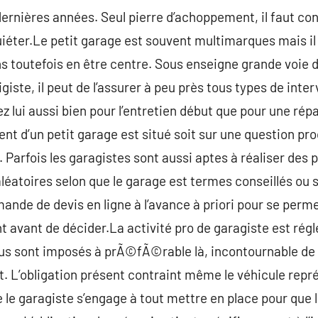
nières années. Seul pierre d’achoppement, il faut cons
uiéter.Le petit garage est souvent multimarques mais il 
ns toutefois en être centre. Sous enseigne grande voie
iste, il peut de l’assurer à peu près tous types de inte
ez lui aussi bien pour l’entretien début que pour une rép
 d’un petit garage est situé soit sur une question proc
Parfois les garagistes sont aussi aptes à réaliser des p
aléatoires selon que le garage est termes conseillés ou s
ande de devis en ligne à l’avance à priori pour se perm
 avant de décider.La activité pro de garagiste est régl
tous sont imposés à prÃ©fÃ©rable là, incontournable de
 L’obligation présent contraint même le véhicule repré
e garagiste s’engage à tout mettre en place pour que l