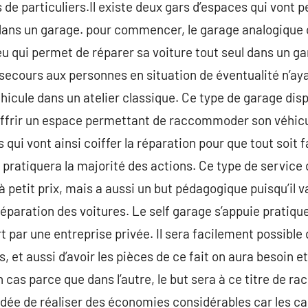
us de particuliers.Il existe deux gars d’espaces qui vo
dans un garage. pour commencer, le garage analogique o
 lieu qui permet de réparer sa voiture tout seul dans un ga
 secours aux personnes en situation de éventualité n’a
icule dans un atelier classique. Ce type de garage dispo
d’offrir un espace permettant de raccommoder son véhicu
i vont ainsi coiffer la réparation pour que tout soit fa
i pratiquera la majorité des actions. Ce type de service
 à petit prix, mais a aussi un but pédagogique puisqu’il
réparation des voitures. Le self garage s’appuie prati
part par une entreprise privée. Il sera facilement possibl
et aussi d’avoir les pièces de ce fait on aura besoin et
n cas parce que dans l’autre, le but sera à ce titre de 
l’idée de réaliser des économies considérables car les 