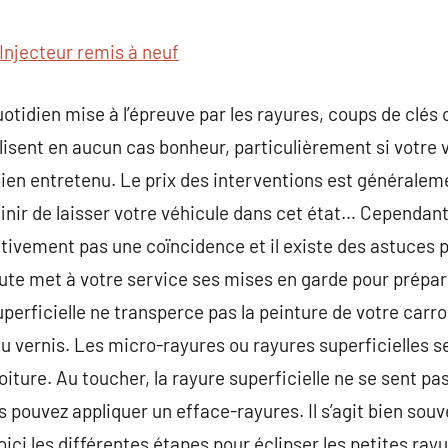
commentaire
Injecteur remis à neuf
otidien mise à l’épreuve par les rayures, coups de clés 
lisent en aucun cas bonheur, particulièrement si votre 
ien entretenu. Le prix des interventions est généralem
nir de laisser votre véhicule dans cet état… Cependant,
tivement pas une coïncidence et il existe des astuces 
oute met à votre service ses mises en garde pour prépa
perficielle ne transperce pas la peinture de votre carros
u vernis. Les micro-rayures ou rayures superficielles se
oiture. Au toucher, la rayure superficielle ne se sent pas
s pouvez appliquer un efface-rayures. Il s’agit bien sou
oici les différentes étapes pour éclipser les petites ray