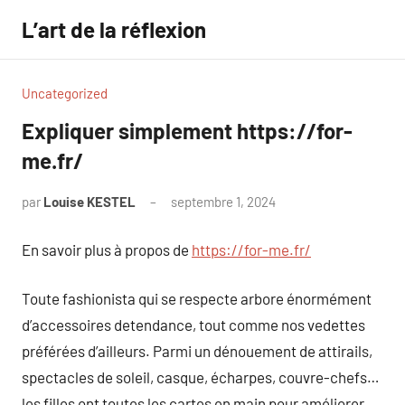
Aller
L’art de la réflexion
au
contenu
Uncategorized
Expliquer simplement https://for-
me.fr/
par
Louise KESTEL
septembre 1, 2024
Aucun
commentaire
En savoir plus à propos de
https://for-me.fr/
Toute fashionista qui se respecte arbore énormément
d’accessoires detendance, tout comme nos vedettes
préférées d’ailleurs. Parmi un dénouement de attirails,
spectacles de soleil, casque, écharpes, couvre-chefs…
les filles ont toutes les cartes en main pour améliorer