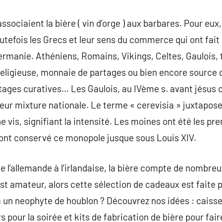
sociaient la bière ( vin d’orge ) aux barbares. Pour eux, 
utefois les Grecs et leur sens du commerce qui ont fait 
rmanie. Athéniens, Romains, Vikings, Celtes, Gaulois, t
religieuse, monnaie de partages ou bien encore source d
ages curatives… Les Gaulois, au IVème s. avant jésus ch
ur mixture nationale. Le terme « cerevisia » juxtapose
ne vis, signifiant la intensité. Les moines ont été les pr
 ont conservé ce monopole jusque sous Louis XIV.
 de l’allemande à l’irlandaise, la bière compte de nombr
 est amateur, alors cette sélection de cadeaux est faite 
 à un neophyte de houblon ? Découvrez nos idées : caisse
s pour la soirée et kits de fabrication de bière pour fair