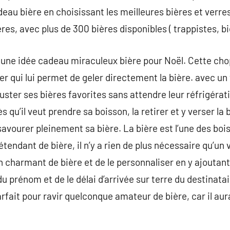
eau bière en choisissant les meilleures bières et verre
res, avec plus de 300 bières disponibles ( trappistes, b
 une idée cadeau miraculeux bière pour Noël. Cette cho
ier qui lui permet de geler directement la bière. avec un
ter ses bières favorites sans attendre leur réfrigératio
 qu’il veut prendre sa boisson, la retirer et y verser la
 savourer pleinement sa bière. La bière est l’une des bo
rétendant de bière, il n’y a rien de plus nécessaire qu’un
 un charmant de bière et de le personnaliser en y ajouta
e du prénom et de le délai d’arrivée sur terre du destinat
rfait pour ravir quelconque amateur de bière, car il aur