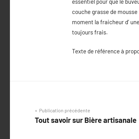
essentiel pour que le buveu
couche grasse de mousse b
moment la fraicheur d’ une
toujours frais.
Texte de référence à prop
Navigation
Publication précédente
Tout savoir sur Bière artisanale
de
l’article