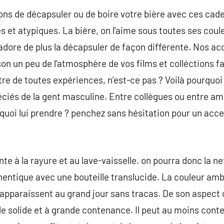
ns de décapsuler ou de boire votre bière avec ces cadeau
 et atypiques. La bière, on l’aime sous toutes ses coule
dore de plus la décapsuler de façon différente. Nos ac
son un peu de l’atmosphère de vos films et colléctions fa
tre de toutes expériences, n’est-ce pas ? Voilà pourquoi
éciés de la gent masculine. Entre collègues ou entre am
quoi lui prendre ? penchez sans hésitation pour un acc
nte à la rayure et au lave-vaisselle. on pourra donc la n
thentique avec une bouteille translucide. La couleur amb
pparaissent au grand jour sans tracas. De son aspect c
e solide et à grande contenance. Il peut au moins conten