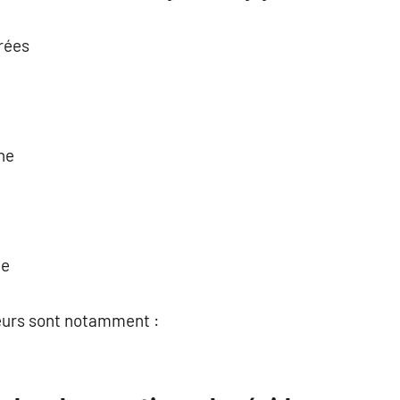
rées
ne
he
teurs sont notamment :