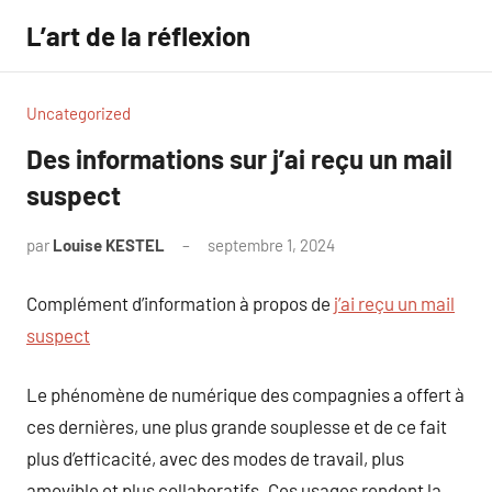
Aller
L’art de la réflexion
au
contenu
Uncategorized
Des informations sur j’ai reçu un mail
suspect
par
Louise KESTEL
septembre 1, 2024
Aucun
commentaire
Complément d’information à propos de
j’ai reçu un mail
suspect
Le phénomène de numérique des compagnies a offert à
ces dernières, une plus grande souplesse et de ce fait
plus d’efficacité, avec des modes de travail, plus
amovible et plus collaboratifs. Ces usages rendent la