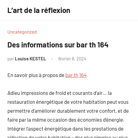
Aller
L’art de la réflexion
au
contenu
Uncategorized
Des informations sur bar th 164
par
Louise KESTEL
février 8, 2024
Aucun
commentaire
En savoir plus à propos de
bar th 164
Adieu impressions de froid et courants d’air… la
restauration énergétique de votre habitation peut vous
permettre d’améliorer durablement votre confort, et de
faire par la même occasion des économies d’énergie.
Intégrer l’aspect énergétique dans les prestations de
réfection de votre habitation – des plus simples au plus