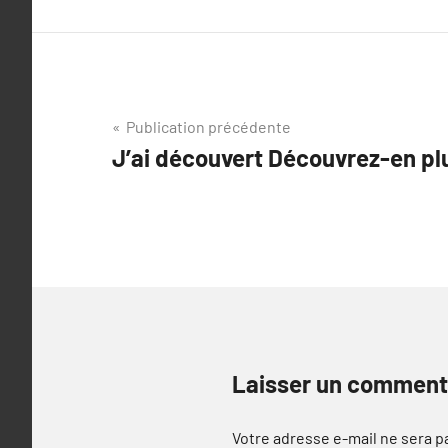
Navigation
Publication précédente
J’ai découvert Découvrez-en plu
de
l’article
Laisser un comment
Votre adresse e-mail ne sera p