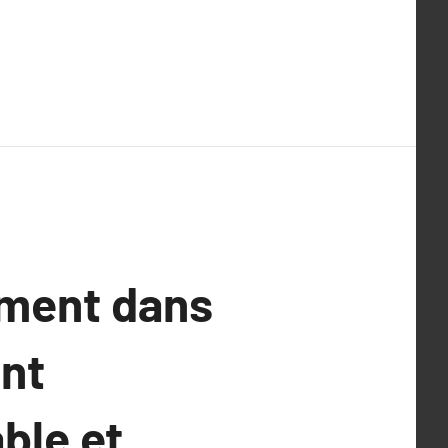
ement dans
ant
ble et