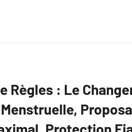
de Règles : Le Chang
 Menstruelle, Propos
ximal, Protection Fia