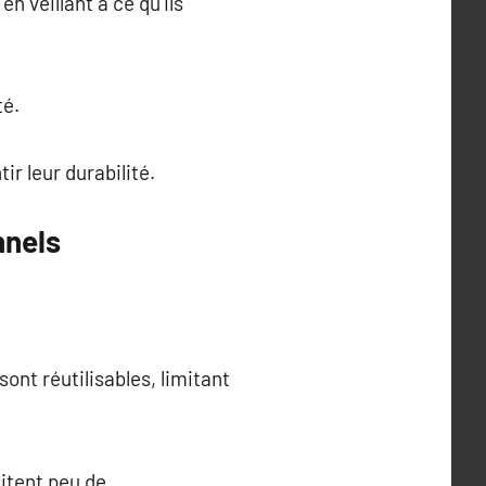
n veillant à ce qu’ils
té.
r leur durabilité.
nnels
ont réutilisables, limitant
sitent peu de