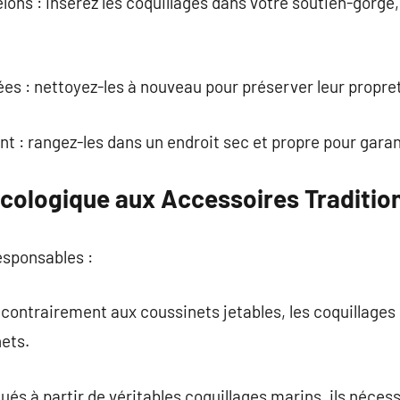
ons : insérez les coquillages dans votre soutien-gorge, e
tées : nettoyez-les à nouveau pour préserver leur propre
 : rangez-les dans un endroit sec et propre pour garanti
Écologique aux Accessoires Traditio
esponsables :
contrairement aux coussinets jetables, les coquillages s
hets.
qués à partir de véritables coquillages marins, ils néces