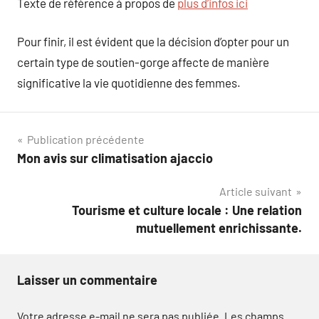
Texte de référence à propos de
plus d’infos ici
Pour finir, il est évident que la décision d’opter pour un
certain type de soutien-gorge affecte de manière
significative la vie quotidienne des femmes.
Navigation
Publication précédente
Mon avis sur climatisation ajaccio
de
Article suivant
l’article
Tourisme et culture locale : Une relation
mutuellement enrichissante.
Laisser un commentaire
Votre adresse e-mail ne sera pas publiée.
Les champs