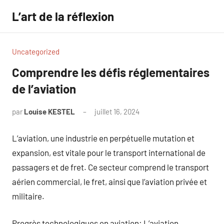
Aller
L’art de la réflexion
au
contenu
Uncategorized
Comprendre les défis réglementaires
de l’aviation
par
Louise KESTEL
juillet 16, 2024
Aucun
commentaire
L’aviation, une industrie en perpétuelle mutation et
expansion, est vitale pour le transport international de
passagers et de fret. Ce secteur comprend le transport
aérien commercial, le fret, ainsi que l’aviation privée et
militaire.
Progrès technologiques en aviation: L’aviation