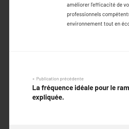
améliorer l’efficacité de 
professionnels compétents 
environnement tout en éco
Navigation
Publication précédente
La fréquence idéale pour le r
de
expliquée.
l’article