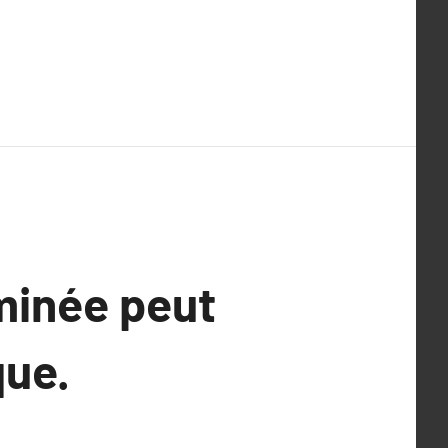
inée peut
que.