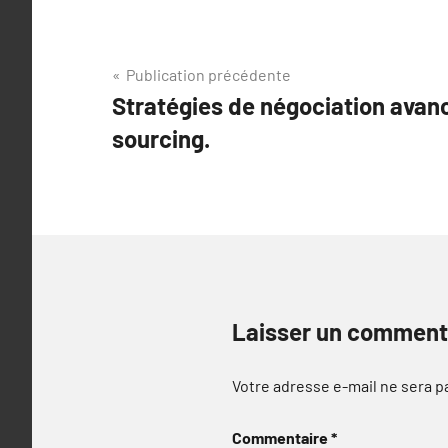
Navigation
Publication précédente
Stratégies de négociation avan
de
sourcing.
l’article
Laisser un comment
Votre adresse e-mail ne sera p
Commentaire
*