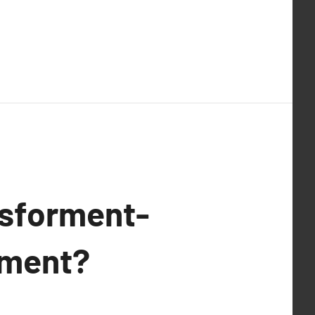
nsforment-
nement?