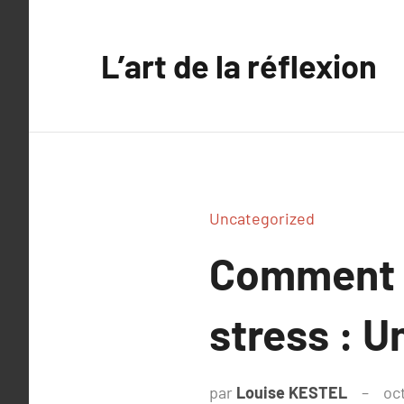
Aller
au
L’art de la réflexion
contenu
Uncategorized
Comment l
stress : U
par
Louise KESTEL
oc