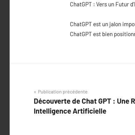
ChatGPT : Vers un Futur d’
ChatGPT est un jalon import
ChatGPT est bien position
Navigation
Publication précédente
Découverte de Chat GPT : Une R
de
Intelligence Artificielle
l’article