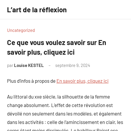
Aller
L’art de la réflexion
au
contenu
Uncategorized
Ce que vous voulez savoir sur En
savoir plus, cliquez ici
par
Louise KESTEL
septembre 9, 2024
Aucun
commentaire
Plus d’infos à propos de
En savoir plus, cliquez ici
Au littoral du xxe siècle, la silhouette de la femme
change absolument. L’effet de cette révolution est
dévoilé non seulement dans les modèles, et également
dans les activités : celle de l’amincissement en clair, les
corps étant moins dissimulés. Le habilleur Poiret ose