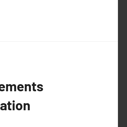
nements
ation