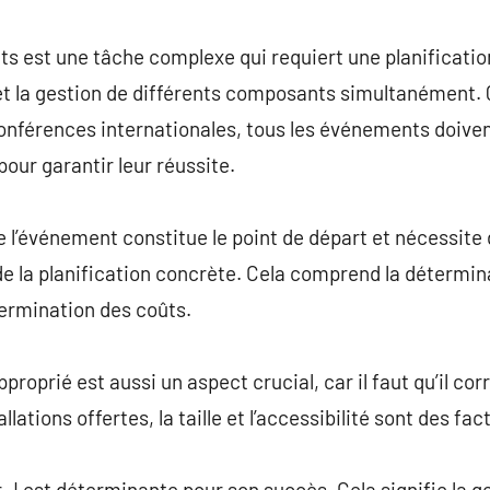
commentaire
s est une tâche complexe qui requiert une planificatio
t la gestion de différents composants simultanément. Q
conférences internationales, tous les événements doive
pour garantir leur réussite.
de l’événement constitue le point de départ et nécessite
e la planification concrète. Cela comprend la détermina
termination des coûts.
roprié est aussi un aspect crucial, car il faut qu’il c
lations offertes, la taille et l’accessibilité sont des f
r J est déterminante pour son succès. Cela signifie la g